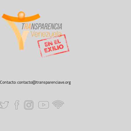
Contacto:
contacto@transparenciave.org