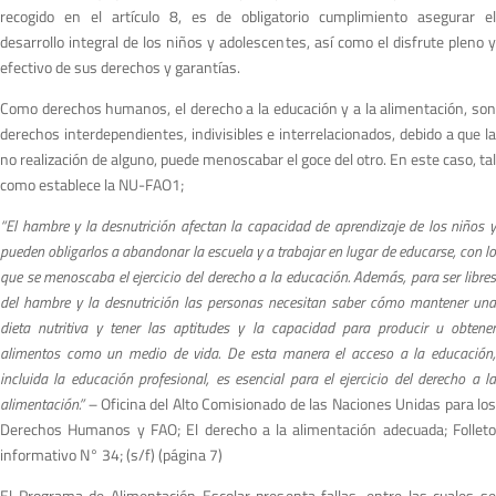
recogido en el artículo 8, es de obligatorio cumplimiento asegurar el
desarrollo integral de los niños y adolescentes, así como el disfrute pleno y
efectivo de sus derechos y garantías.
Como derechos humanos, el derecho a la educación y a la alimentación, son
derechos interdependientes, indivisibles e interrelacionados, debido a que la
no realización de alguno, puede menoscabar el goce del otro. En este caso, tal
como establece la NU-FAO1;
“
E
l hambre y la desnutrición afectan la capacidad de aprendizaje de los niños y
pueden obligarlos a abandonar la escuela y a trabajar en lugar de educarse, con lo
que se menoscaba el ejercicio del derecho a la educación. Además, para ser libres
del hambre y la desnutrición las personas necesitan saber cómo mantener una
dieta nutritiva y tener las aptitudes y la capacidad para producir u obtener
alimentos como
u
n medio de vida. De esta manera el acceso a la educación
incluida la educación
p
rofesional, es esencial para el ejercicio del derecho a la
alimentación.” –
Oficina del Alto Comisionado de las Naciones Unidas para lo
Derechos Humanos y FAO; El derecho a la alimentación adecuada; Folleto
informativo N° 34; (s/f) (página 7)
El Programa de Alimentación Escolar presenta fallas, entre las cuales se