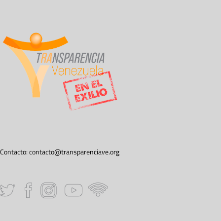
Contacto:
contacto@transparenciave.org