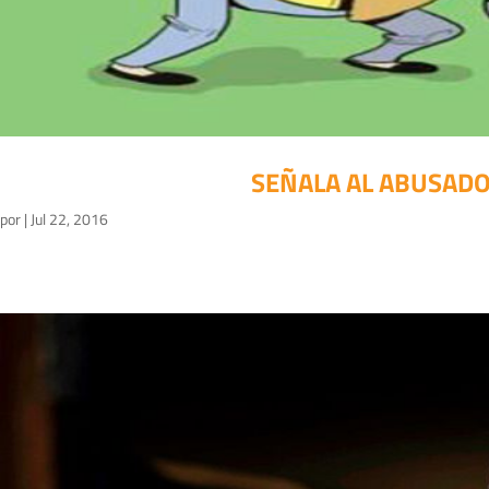
SEÑALA AL ABUSADOR
por
|
Jul 22, 2016