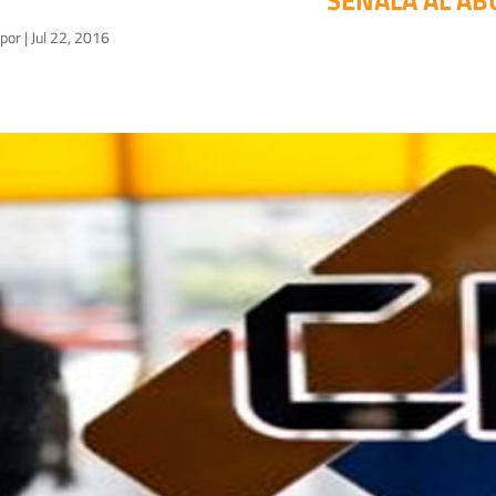
SEÑALA AL AB
por
|
Jul 22, 2016