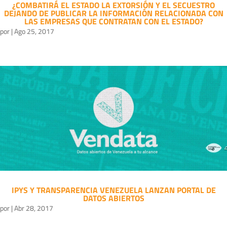
¿COMBATIRÁ EL ESTADO LA EXTORSIÓN Y EL SECUESTRO
DEJANDO DE PUBLICAR LA INFORMACIÓN RELACIONADA CON
LAS EMPRESAS QUE CONTRATAN CON EL ESTADO?
por
|
Ago 25, 2017
IPYS Y TRANSPARENCIA VENEZUELA LANZAN PORTAL DE
DATOS ABIERTOS
por
|
Abr 28, 2017