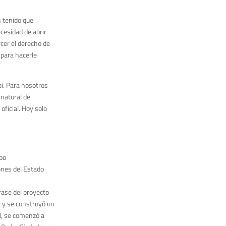
n tenido que
ecesidad de abrir
cer el derecho de
 para hacerle
bi. Para nosotros
 natural de
oficial. Hoy solo
ipo
ones del Estado
 fase del proyecto
a y se construyó un
al, se comenzó a