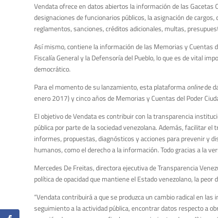
Vendata ofrece en datos abiertos la información de las Gacetas O
designaciones de funcionarios públicos, la asignación de cargos,
reglamentos, sanciones, créditos adicionales, multas, presupuesto
Así mismo, contiene la información de las Memorias y Cuentas de l
Fiscalía General y la Defensoría del Pueblo, lo que es de vital im
democrático.
Para el momento de su lanzamiento, esta plataforma
online
de da
enero 2017) y cinco años de Memorias y Cuentas del Poder Ciud
El objetivo de Vendata es contribuir con la transparencia instituci
pública por parte de la sociedad venezolana. Además, facilitar e
informes, propuestas, diagnósticos y acciones para prevenir y dis
humanos, como el derecho a la información. Todo gracias a la vers
Mercedes De Freitas, directora ejecutiva de Transparencia Venezu
política de opacidad que mantiene el Estado venezolano, la peor 
“Vendata contribuirá a que se produzca un cambio radical en las i
seguimiento a la actividad pública, encontrar datos respecto a ob