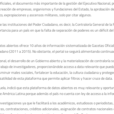
ficiales, el documento más importante de la gestión del Ejecutivo Nacional, p
 creación de empresas, organismos y fundaciones del Estado, la aprobación de
, expropiaciones y ascensos militares, solo por citar algunos.
as instituciones del Poder Ciudadano, es decir, la Contraloría General de la R
portancia para un país en que la falta de separación de poderes es un déficit de
tos abiertos ofrece 10 años de información sistematizada de Gacetas Oficia
adano (2011 a 2015). No obstante, el portal se seguirá alimentando continu
onal, el desarrollo de un Gobierno abierto y la materialización de contraloría so
l trabajo de investigadores, proporcionándole acceso a data relevante que pue
minuir males sociales, fortalecer la educación, la cultura ciudadana y proteg
atilidad de esta plataforma que permite aplicar filtros y hacer cruce de data.
ela, indicó que esta plataforma de datos abiertos es muy relevante y oportun
de América Latina porque además el país no cuenta con ley de acceso a la info
nvestigaciones ya que le facilitará a los académicos, estudiosos o periodistas,
ras, contrataciones, créditos adicionales, asignación de contratos nacionales 