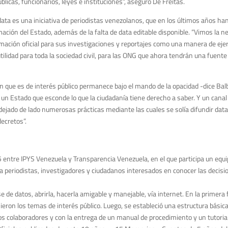
blicas, funcionarios, leyes e instituciones”, aseguró De Freitas.
data es una iniciativa de periodistas venezolanos, que en los últimos años ha
mación del Estado, además de la falta de data editable disponible. “Vimos la n
mación oficial para sus investigaciones y reportajes como una manera de ejer
tilidad para toda la sociedad civil, para las ONG que ahora tendrán una fuente
ión que es de interés público permanece bajo el mando de la opacidad -dice Bal
e un Estado que esconde lo que la ciudadanía tiene derecho a saber. Y un canal
dejado de lado numerosas prácticas mediante las cuales se solía difundir data 
decretos”.
 entre IPYS Venezuela y Transparencia Venezuela, en el que participa un equ
 a periodistas, investigadores y ciudadanos interesados en conocer las decisi
se de datos, abrirla, hacerla amigable y manejable, vía internet. En la primera
ieron los temas de interés público. Luego, se estableció una estructura básic
los colaboradores y con la entrega de un manual de procedimiento y un tutori