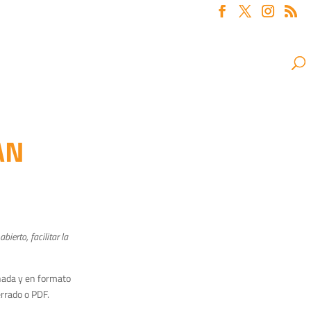
AN
ierto, facilitar la
enada y en formato
errado o PDF.