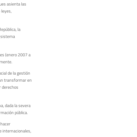
ues asienta las
 leyes,
epública, la
l sistema
les (enero 2007 a
amente.
cial de la gestión
dan transformar en
er derechos
a, dada la severa
rmación pública.
 hacer
e internacionales,