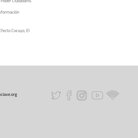
 Poder Ciudadano.
información
Efecto Cocuyo, El
ciave.org