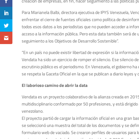
creación de empresas, en fin, hacer seguimiento a las políticas pú
Para Marianela Balbi, directora ejecutiva de IPYS Venezuela, Ven
enfrentar el cierre de fuentes oficiales como política de desinfor
todos esos datos a los periodistas que no pueden acceder a infor
acceso a la información pública. Pero esta data también será de u
seguimiento a los Objetivos de Desarrollo Sostenible”.
“En un país no puede existir libertad de expresión si la informac
Vendata ha sido un ejercicio de romper el silencio. Ese silencio d
escrutinio público es el periodismo. En Venezuela, el gobierno ha 
se respeta la Gaceta Oficial en la que se publican a diario leyes y 
El laborioso camino de abrir la data
Vendata es un proyecto colaborativo de la alianza creada en 2015
multidisciplinario conformado por 50 profesiones, y está dirigido
venezolano.
El proyecto partió de cargar la información oficial en una gran ba
se seleccionó una muestra del total de los documentos y se defin
formulario web de vaciado. Se crearon perfiles de usuarios para 