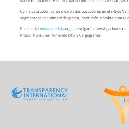
vaciar manualmente la información obtenida de 2.763 Gacetas O
Con la data obtenida, se crearon dos buscadores en el
site
de Vend
segmentada por número de gaceta, institución, nombre o cargo del
En el portal
www.vendata.org
se divulgarán investigaciones real
Pitazo, Runrunes, Armando Info y Cargografías.