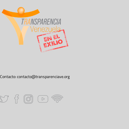
Contacto:
contacto@transparenciave.org