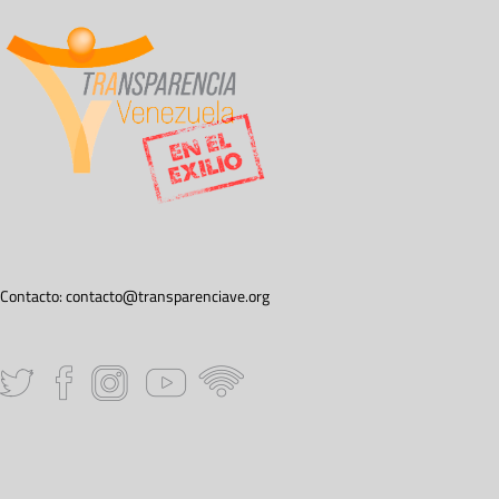
Contacto:
contacto@transparenciave.org