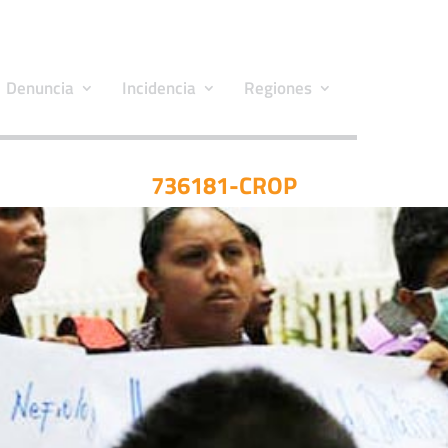
Denuncia
Incidencia
Regiones
736181-CROP