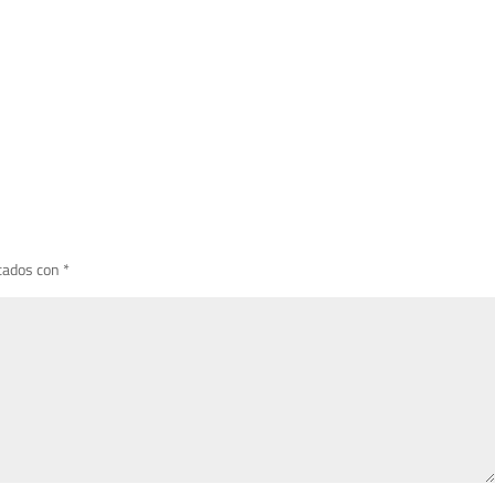
cados con
*