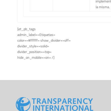
implement
la misma.
[et_pb_tags
admin_label=»Etiquetas»
color=»#ffffff» show_divider=»off»
divider_style=»solid»
divider_position=»top»
hide_on_mobile=»on» /]