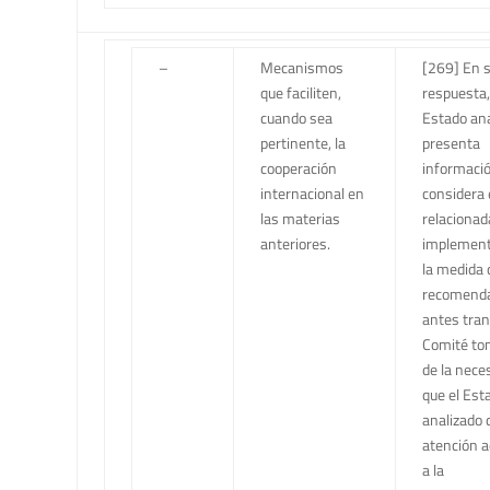
–
Mecanismos
[269] En 
que faciliten,
respuesta,
cuando sea
Estado ana
pertinente, la
presenta
cooperación
informaci
internacional en
considera 
las materias
relacionad
anteriores.
implement
la medida d
recomend
antes trans
Comité to
de la nece
que el Est
analizado 
atención a
a la