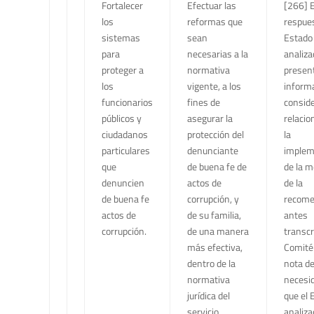
Fortalecer
Efectuar las
[266] 
los
reformas que
respues
sistemas
sean
Estado
para
necesarias a la
analiza
proteger a
normativa
presen
los
vigente, a los
inform
funcionarios
fines de
conside
públicos y
asegurar la
relacio
ciudadanos
protección del
la
particulares
denunciante
implem
que
de buena fe de
de la m
denuncien
actos de
de la
de buena fe
corrupción, y
recome
actos de
de su familia,
antes
corrupción.
de una manera
transcri
más efectiva,
Comité
dentro de la
nota de
normativa
necesi
jurídica del
que el 
servicio
analiza