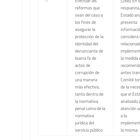
–
Efectuar las
[268] En 
reformas que
respuesta,
sean del caso a
Estado ana
los fines de
presenta
asegurar la
informaci
protección de la
considera 
identidad del
relacionad
denunciante de
implement
buena fe de
la medida c
actos de
recomend
corrupción de
antes trans
una manera
Comité to
más efectiva,
de la nece
tanto dentro de
que el Est
la normativa
analizado 
penal como de la
atención a
normativa
a la
jurídica del
implement
servicio público.
la misma.