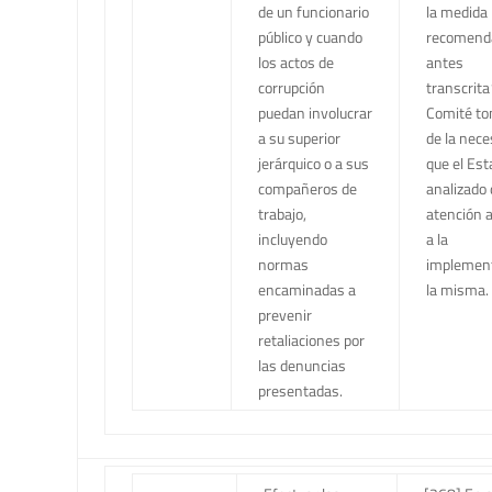
de un funcionario
la medida 
público y cuando
recomend
los actos de
antes
corrupción
transcrita
puedan involucrar
Comité to
a su superior
de la nece
jerárquico o a sus
que el Est
compañeros de
analizado 
trabajo,
atención a
incluyendo
a la
normas
implement
encaminadas a
la misma.
prevenir
retaliaciones por
las denuncias
presentadas.