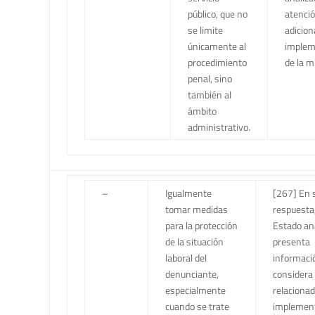
público, que no
atenci
se limite
adiciona
únicamente al
implem
procedimiento
de la 
penal, sino
también al
ámbito
administrativo.
–
Igualmente
[267] En 
tomar medidas
respuesta,
para la protección
Estado an
de la situación
presenta
laboral del
informaci
denunciante,
considera
especialmente
relacionad
cuando se trate
implement