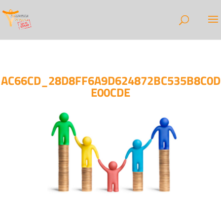
AC66CD_28D8FF6A9D624872BC535B8C0D
E00CDE