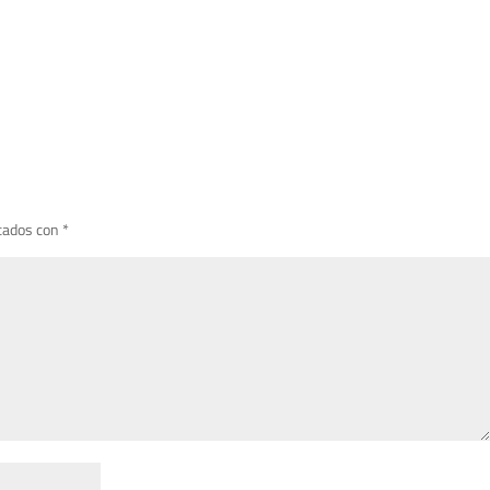
cados con
*