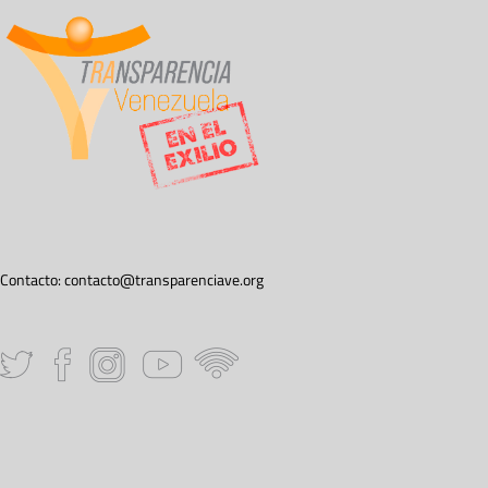
Contacto:
contacto@transparenciave.org