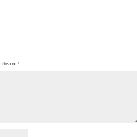
cados con
*