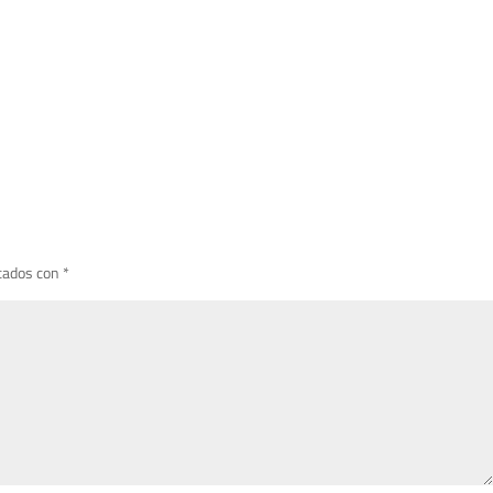
cados con
*