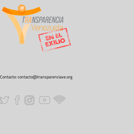
Contacto:
contacto@transparenciave.org