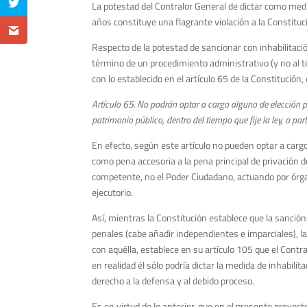
La potestad del Contralor General de dictar como medid
años constituye una flagrante violación a la Constituc
Respecto de la potestad de sancionar con inhabilitación
término de un procedimiento administrativo (y no al tér
con lo establecido en el artículo 65 de la Constitución,
Artículo 65. No podrán optar a cargo alguno de elección
patrimonio público, dentro del tiempo que fije la ley, a pa
En efecto, según este artículo no pueden optar a ca
como pena accesoria a la pena principal de privación 
competente, no el Poder Ciudadano, actuando por órgan
ejecutorio.
Así, mientras la Constitución establece que la sanción d
penales (cabe añadir independientes e imparciales), 
con aquélla, establece en su artículo 105 que el Contra
en realidad él sólo podría dictar la medida de inhabili
derecho a la defensa y al debido proceso.
Es en virtud de lo anterior, que en el presente proyect