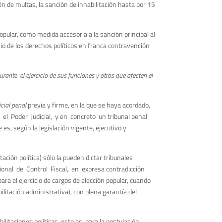
ón de multas, la sanción de inhabilitación hasta por 15
popular, como medida accesoria a la sanción principal al
icio de los derechos políticos en franca contravención
te el ejercicio de sus funciones y otros que afecten el
icial penal
previa y firme, en la que se haya acordado,
r el Poder Judicial, y en concreto un tribunal penal
s, según la legislación vigente, ejecutivo y
ación política) sólo la pueden dictar tribunales
cional de Control Fiscal, en expresa contradicción
ara el ejercicio de cargos de elección popular, cuando
ilitación administrativa), con plena garantía del
litaciones políticas, esto es, para la postulación,