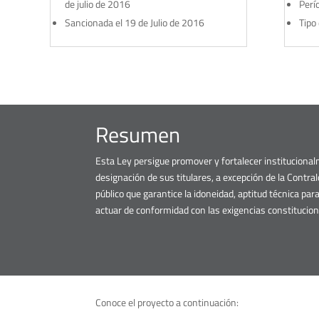
de julio de 2016
Perí
Sancionada el 19 de Julio de 2016
Tipo
Resumen
Esta Ley persigue promover y fortalecer institucionalm
designación de sus titulares, a excepción de la Contr
público que garantice la idoneidad, aptitud técnica par
actuar de conformidad con las exigencias constitucion
Conoce el proyecto a continuación: