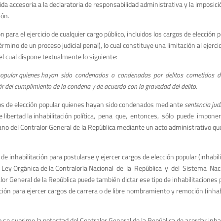
a accesoria a la declaratoria de responsabilidad administrativa y la imposici
ión.
 para el ejercicio de cualquier cargo público, incluidos los cargos de elección 
mino de un proceso judicial penal), lo cual constituye una limitación al ejerc
 el cual dispone textualmente lo siguiente:
 popular quienes hayan sido condenados o condenadas por delitos cometidos duran
rtir del cumplimiento de la condena y de acuerdo con la gravedad del delito.
rgos de elección popular quienes hayan sido condenados mediante
sentencia jud
de libertad la inhabilitación política, pena que, entonces, sólo puede impone
o del Contralor General de la República mediante un acto administrativo que e
e inhabilitación para postularse y ejercer cargos de elección popular (inhabilit
la Ley Orgánica de la Contraloría Nacional de la República y del Sistema Na
lor General de la República puede también dictar ese tipo de inhabilitaciones p
tación para ejercer cargos de carrera o de libre nombramiento y remoción (inhab
o se suprime la potestad del Contralor General de la República de acordar inhabi