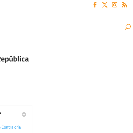
República
?
 Contraloría