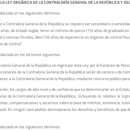
LA LEY ORGÁNICA DE LA CONTRALORÍA GENERAL DE LA REPÚBLICA Y DE
redactado en los siguientes términos:
r o Contralora General de la República se requiere ser venezolano o venezolan
años, de estado seglar, tener un mínimo de quince (15) años de graduado en 
o ciencias fiscales; diez (10) años de experiencia en órganos de control fiscal
s de control.”
 redactado en los términos siguientes:
aloría General de la República se regirá por esta Ley, por el Estatuto de Pers
uncionarios de la Contraloría General de la República serán de carrera o de n
gresen a la Contraloría General de la República, mediante concurso público p
ón, los cargos de alto nivel o de confianza que se determinarán en el Estatut
rias de la Contraloría General de la República, incluyendo lo relativo al ingr
nes, compensaciones y ascensos sobre la base de méritos, asistencia, traslad
social. En ningún caso podrán desmejorarse los derechos y beneficios de que di
redactado en los siguientes términos: