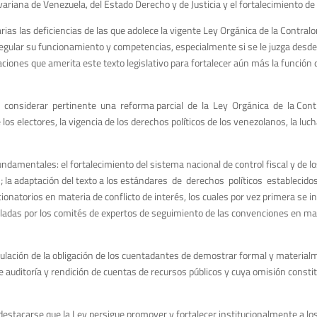
ariana de Venezuela, del Estado Derecho y de Justicia y el fortalecimiento de
rias las deficiencias de las que adolece la vigente Ley Orgánica de la Contralo
egular su funcionamiento y competencias, especialmente si se le juzga desde 
aciones que amerita este texto legislativo para fortalecer aún más la función
 considerar pertinente una reforma parcial de la Ley Orgánica de la Cont
 los electores, la vigencia de los derechos políticos de los venezolanos, la luc
ndamentales: el fortalecimiento del sistema nacional de control fiscal y de l
les; la adaptación del texto a los estándares de derechos políticos estableci
onatorios en materia de conflicto de interés, los cuales por vez primera se i
as por los comités de expertos de seguimiento de las convenciones en materi
gulación de la obligación de los cuentadantes de demostrar formal y materialm
auditoría y rendición de cuentas de recursos públicos y cuya omisión constit
estacarse que la Ley persigue promover y fortalecer institucionalmente a los 