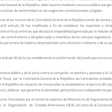
loría General de la República, debe hacerse mediante concurso público que gara
para actuar de conformidad con las exigencias constitucionales y legales.
ios al ser servicio de la Contraloría General de la República serán de carrera
al.El artículo 29 fue modificado a fin de establecer los requisitos e inhabi
 control fiscal, entre los que destaca la imposibilidad generada por la relació
de control interno y del gobernador o miembros de los consejos legislativos o
 y la que emana de haberse desempeñado como directivo o militante o de un par
 artículo 30 de la Ley estableciendo la conformación del jurado para el concu
trimonio público y de la lucha contra la corrupción, es positivo y ajustado a la
fiscal, por la Contraloría General de la República, las Contralorías estadale
a República en situación de menoscabar la estabilidad en el ejercicio del carg
públicos que garantice la idoneidad, aptitud técnica e independencia para e
iones formuladas por el comité de expertos del Mecanismo de Seguimiento d
la Organización de Estados Americanos (OEA), así como de la Convención d