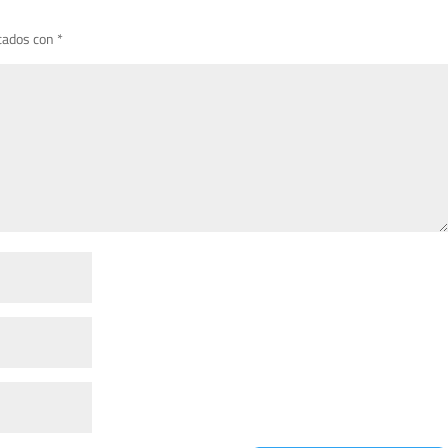
cados con
*