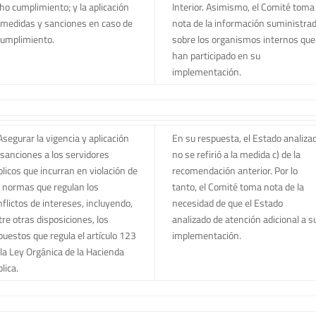
cho cumplimiento; y la aplicación
Interior. Asimismo, el Comité toma
 medidas y sanciones en caso de
nota de la información suministra
cumplimiento.
sobre los organismos internos que
han participado en su
implementación.
Asegurar la vigencia y aplicación
En su respuesta, el Estado analiza
 sanciones a los servidores
no se refirió a la medida c) de la
blicos que incurran en violación de
recomendación anterior. Por lo
s normas que regulan los
tanto, el Comité toma nota de la
nflictos de intereses, incluyendo,
necesidad de que el Estado
tre otras disposiciones, los
analizado de atención adicional a s
puestos que regula el artículo 123
implementación.
 la Ley Orgánica de la Hacienda
lica.