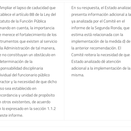
 Ampliar el lapso de caducidad que
En su respuesta, el Estado analiza
ablece el artículo 88 de la Ley del
presenta información adicional a la
tatuto de la Función Pública
ya analizada por el Comité en el
mando en cuenta, la importancia
informe de la Segunda Ronda, que
e merece el fortalecimiento de los
estima está relacionada con la
strumentos que existen al servicio
implementación de la medida d) de
 la Administración de tal manera,
la anterior recomendación. El
e no constituyan un obstáculo en
Comité reitera la necesidad de que 
 determinación de la
Estado analizado dé atención
ponsabilidad disciplinaria
adicional a la implementación de la
ividual del funcionario público
misma.
fractor y la necesidad de que dicho
pso sea establecido en
ncordancia y unidad de propósito
n otros existentes, de acuerdo
n lo expresado en la sección 1.1.2
 este informe.