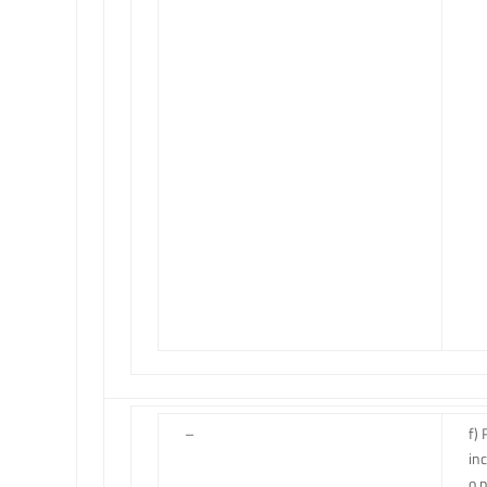
–
f) 
in
o p