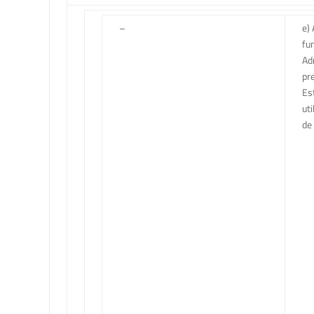
–
e) 
fun
Ad
pre
Es
ut
de 