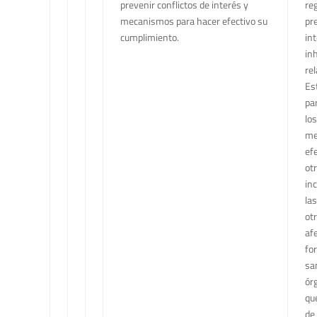
prevenir conflictos de interés y
re
mecanismos para hacer efectivo su
pr
cumplimiento.
in
in
re
Es
pa
lo
me
ef
ot
inc
la
ot
afe
fo
sa
ór
qu
de