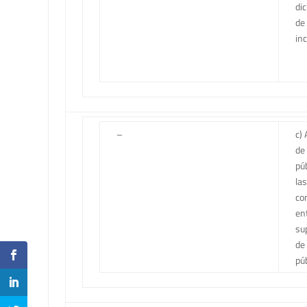
di
de
in
–
c) 
de
pú
la
co
en
su
de
púb