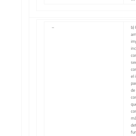
–
b) 
am
im
in
co
se
co
el
par
de
co
qu
co
más
de
fu