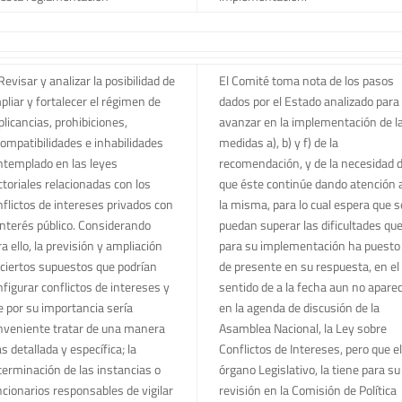
Revisar y analizar la posibilidad de
El Comité toma nota de los pasos
pliar y fortalecer el régimen de
dados por el Estado analizado para
plicancias, prohibiciones,
avanzar en la implementación de l
compatibilidades e inhabilidades
medidas a), b) y f) de la
ntemplado en las leyes
recomendación, y de la necesidad 
ctoriales relacionadas con los
que éste continúe dando atención 
nflictos de intereses privados con
la misma, para lo cual espera que s
 interés público. Considerando
puedan superar las dificultades qu
a ello, la previsión y ampliación
para su implementación ha puesto
 ciertos supuestos que podrían
de presente en su respuesta, en el
nfigurar conflictos de intereses y
sentido de a la fecha aun no apare
e por su importancia sería
en la agenda de discusión de la
nveniente tratar de una manera
Asamblea Nacional, la Ley sobre
 detallada y específica; la
Conflictos de Intereses, pero que el
terminación de las instancias o
órgano Legislativo, la tiene para su
ncionarios responsables de vigilar
revisión en la Comisión de Política