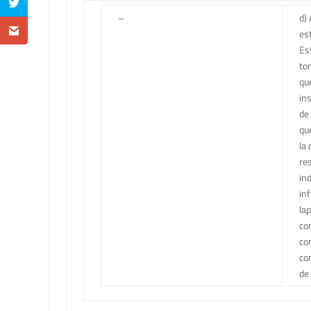
–
d)
est
Es
to
qu
in
de
qu
la
res
ind
in
la
co
co
co
de