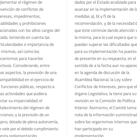
glamentar el régimen de
dados por el Estado analizado para
evención de conflictos de
avanzar en la implementación de l
tereses, impedimentos,
medidas a), b) y f) de la
habilidades y prohibiciones
recomendación, y de la necesidad 
lacionadas con los altos cargos del
que éste continúe dando atención 
tado, teniendo en cuenta las
la misma, para lo cual espera que s
rticularidades e importancia de
puedan superar las dificultades qu
s mismos, así como los
para su implementación ha puesto
canismos para hacerlos
de presente en su respuesta, en el
ectivos. Considerando, entre
sentido de a la fecha aun no apare
ros aspectos, la previsión de una
en la agenda de discusión de la
ompatibilidad en el ejercicio de
Asamblea Nacional, la Ley sobre
s funciones públicas, respecto a
Conflictos de Intereses, pero que el
ras actividades que pudiera
órgano Legislativo, la tiene para su
ctar su imparcialidad; el
revisión en la Comisión de Política
rtalecimiento del régimen de
Interior. Asimismo, el Comité toma
nciones; y la previsión de un
nota de la información suministra
gano, dotado de plena autonomía,
sobre los organismos internos que
e vele por el debido cumplimiento
han participado en su
 esta reglamentación
implementación.