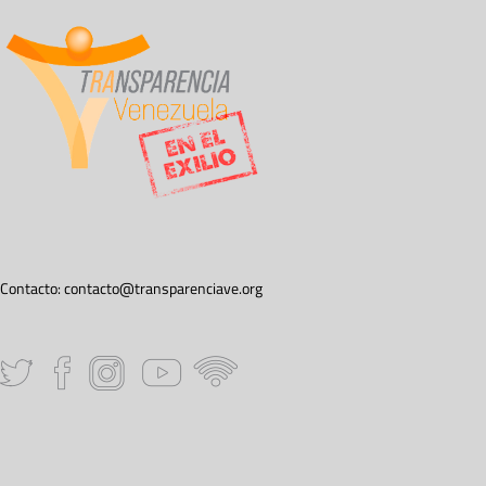
Contacto:
contacto@transparenciave.org