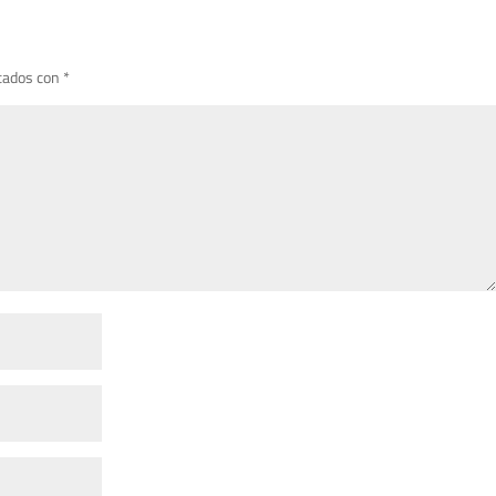
cados con
*