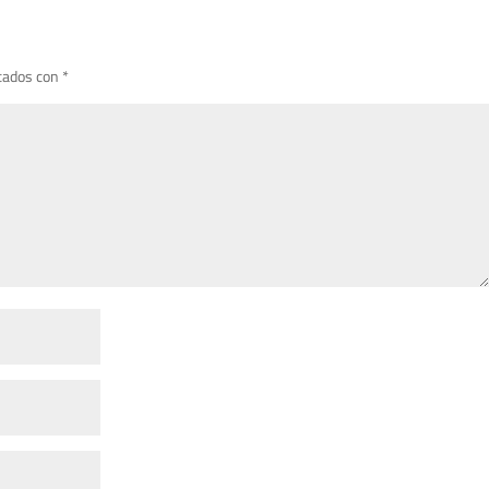
cados con
*