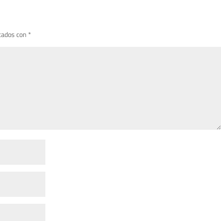
cados con
*