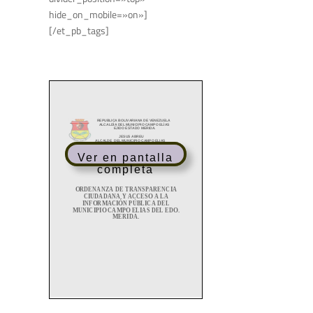
hide_on_mobile=»on»]
[/et_pb_tags]
Ver en pantalla
completa