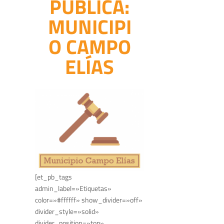
PÚBLICA:
MUNICIPI
O CAMPO
ELÍAS
[et_pb_tags
admin_label=»Etiquetas»
color=»#ffffff» show_divider=»off»
divider_style=»solid»
divider_position=»top»