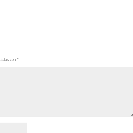
cados con
*