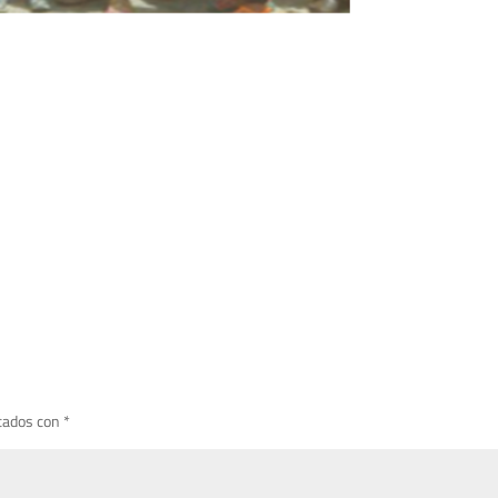
cados con
*