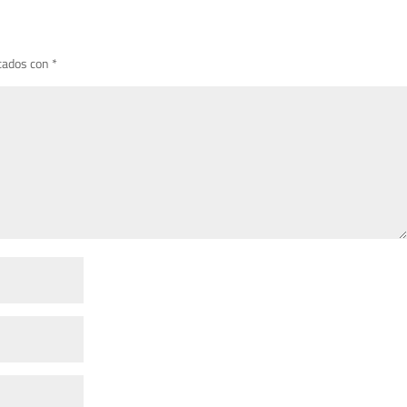
cados con
*