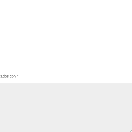
cados con
*