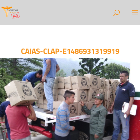
CAJAS-CLAP-E1486931319919