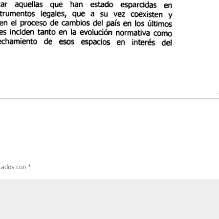
cados con
*