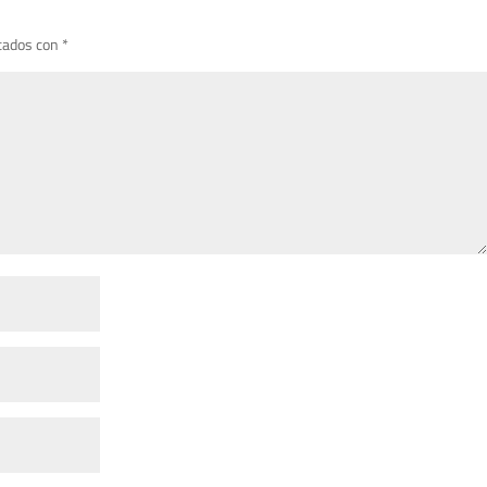
cados con
*