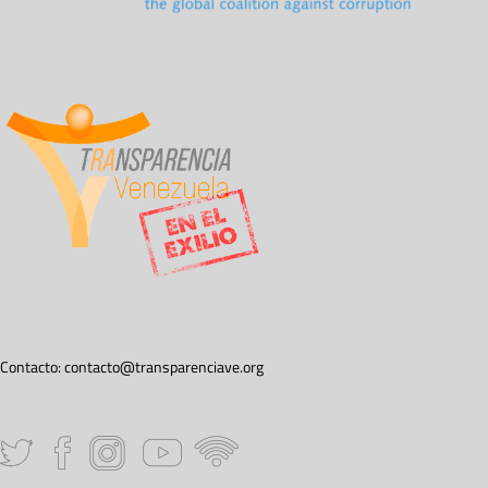
Contacto:
contacto@transparenciave.org