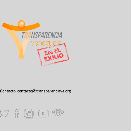
Contacto:
contacto@transparenciave.org