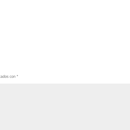
cados con
*