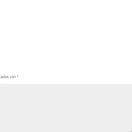
cados con
*