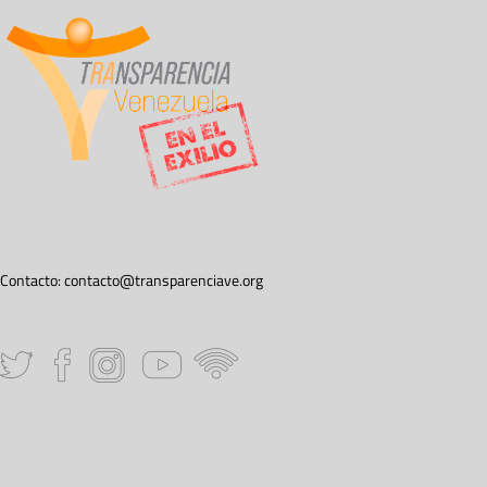
Contacto:
contacto@transparenciave.org