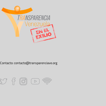
Contacto:
contacto@transparenciave.org