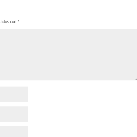
cados con
*