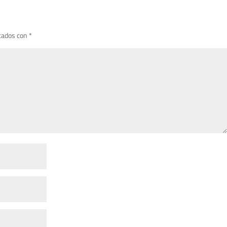
cados con
*