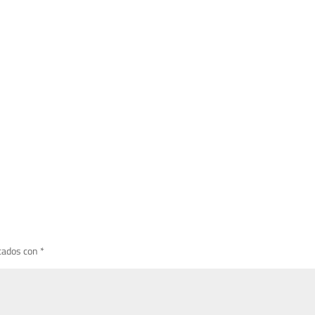
cados con
*