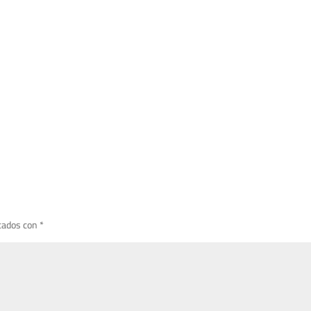
cados con
*