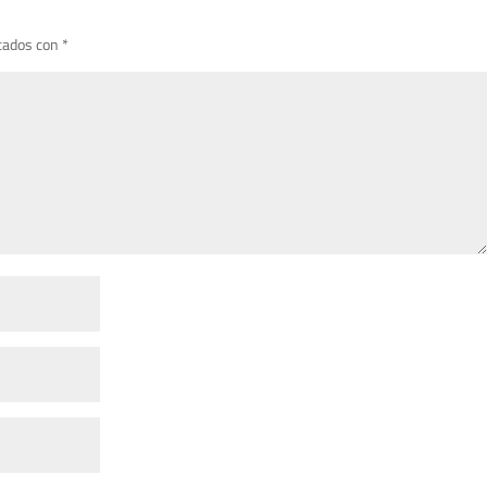
cados con
*