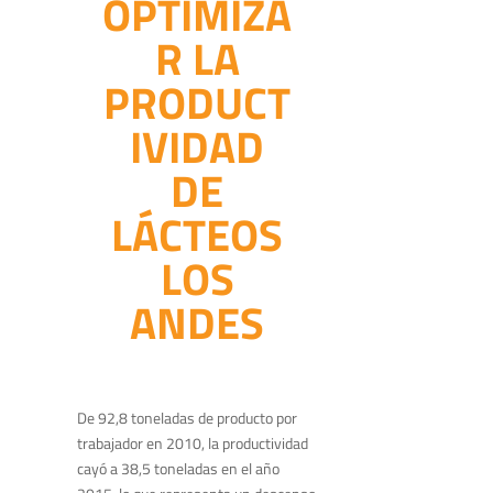
OPTIMIZA
R LA
PRODUCT
IVIDAD
DE
LÁCTEOS
LOS
ANDES
De 92,8 toneladas de producto por
trabajador en 2010, la productividad
cayó a 38,5 toneladas en el año