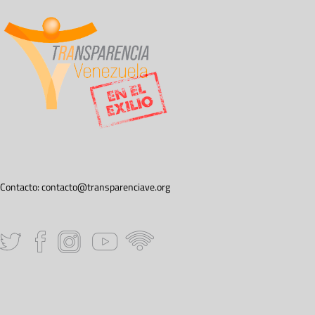
Contacto:
contacto@transparenciave.org