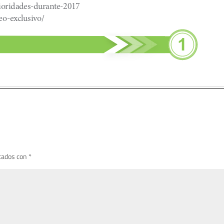
cados con
*