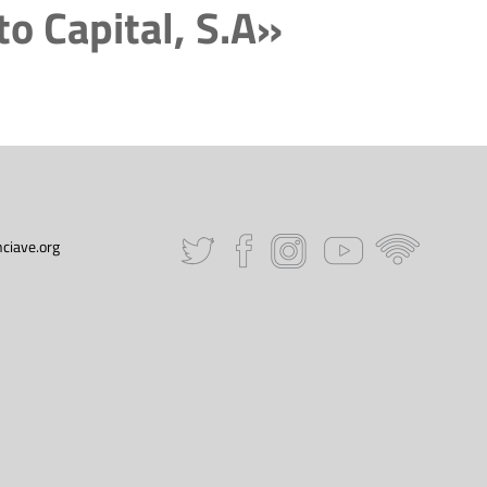
to Capital, S.A»
ciave.org