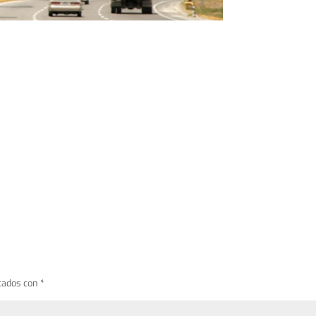
cados con
*