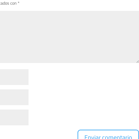
cados con
*