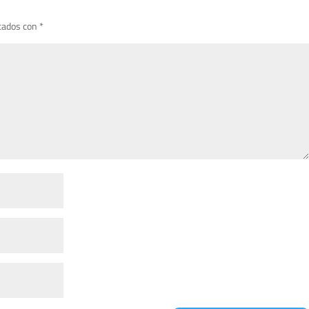
cados con
*