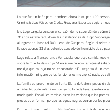
Lo que fue un baño para hombres ahora lo ocupan 120 personas 
Criminalísticas (Cicpc) en Ciudad Guayana. Expertos sugieren que 
Ivis Lugo carga la pena en el corazón de no saber dónde y cómo 
20 años estaba recluido en las instalaciones del Cicpc Subdelega
al ingresar al hospital Raúl Leoni de Guaiparo. Según el relat
llevaba apenas 22 días detenido acusado del homicidio de su pad
Lugo relata a Transparencia Venezuela que trajo comida, ropa y
sobre la muerte de su hijo. “A mí sí me pareció raro que el sábad
me dijo que mi hijo no se encontraba allí. Luego salió un com
información, ninguno de los funcionarios me explicó nada, yo salí
La familia es proveniente de Santa Elena de Uairen, población u
a nadie. No pude velar a mi hijo, yo no lo pude llevar a enterrar
madrugada. Eso allí es terrible, dicen los vecinos que los presos
presos se enferman porque las aguas negras corren por los pisos al 
De acuerdo con su relato, su hijo llegó una tarde de trabajar y c