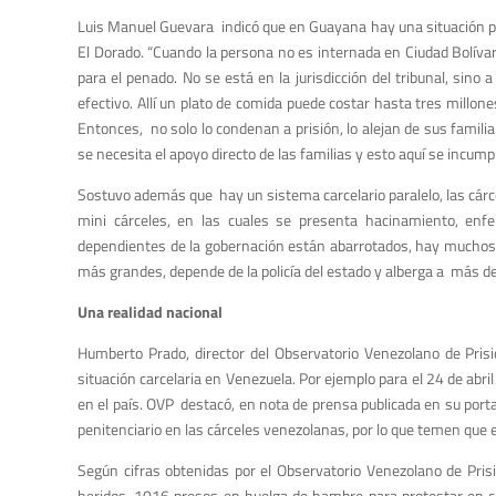
Luis Manuel Guevara indicó que en Guayana hay una situación pun
El Dorado. “Cuando la persona no es internada en Ciudad Bolíva
para el penado. No se está en la jurisdicción del tribunal, si
efectivo. Allí un plato de comida puede costar hasta tres millone
Entonces, no solo lo condenan a prisión, lo alejan de sus familia
se necesita el apoyo directo de las familias y esto aquí se incumpl
Sostuvo además que hay un sistema carcelario paralelo, las cárc
mini cárceles, en las cuales se presenta hacinamiento, enfe
dependientes de la gobernación están abarrotados, hay muchos
más grandes, depende de la policía del estado y alberga a más d
Una realidad nacional
Humberto Prado, director del Observatorio Venezolano de Pri
situación carcelaria en Venezuela. Por ejemplo para el 24 de ab
en el país. OVP destacó, en nota de prensa publicada en su port
penitenciario en las cárceles venezolanas, por lo que temen que 
Según cifras obtenidas por el Observatorio Venezolano de Pris
heridos, 1016 presos en huelga de hambre para protestar en c