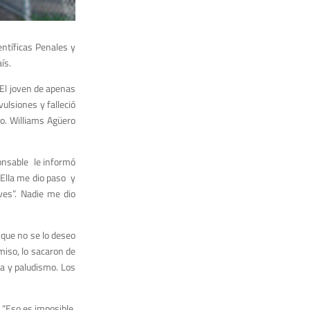
ntíficas Penales y
ís.
 El joven de apenas
ulsiones y falleció
mo. Williams Agüero
ponsable le informó
 Ella me dio paso y
ves”. Nadie me dio
 que no se lo deseo
miso, lo sacaron de
da y paludismo. Los
. “Eso es imposible,