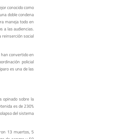
mejor conocido como
s una doble condena
nera maneja todo en
s a las audiencias.
 reinserción social
e han convertido en
rdinación policial
paro es una de las
a opinado sobre la
detenida es de 230%
colapso del sistema
aron 13 muertos, 5
lga de sangre y 50