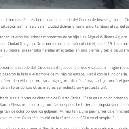
detenidas. Esa es la realidad de la sede del Cuerpo de Investigaciones Cie
situación similar se vive en Ciudad Bolívar y Tumeremo, también al sur del pa
transcurrieron los últimos momentos de su hijo Luis Miguel Williams Agüero.
ción Ciudad Guayana. De acuerdo con la versión oficial el jueves 19 tuvo conv
o de su madre, presentaba heridas infectadas en una pierna y tenía paludis
re.
 enseres a la sede del Cicpc durante jueves, viernes y sábado y ningún res
o pasaron la lista y el nombre de mi hijo no estaba. Hablé con la funcionaria.
pañero de celda que era su amigo y me dijo: “señora, su hijo murió el jue
 de allí llorando. Las otras madres se molestaron y protestaron”.
bicada a seis horas de distancia de Puerto Ordaz. “Este es un dolor inmenso,
 a Santa Elena, me lo entregaron días después. Le hicieron autopsia sin mi per
 gritan de dolor porque los golpean. Mi hijo tenía una pierna herida e hincha
aire libre. Yo no sé si murió en la cárcel, en el CDI o en el hospital”.
onsiguió a su padre muerto. Pero lo acusaron de haberlo asesinado para robarlo