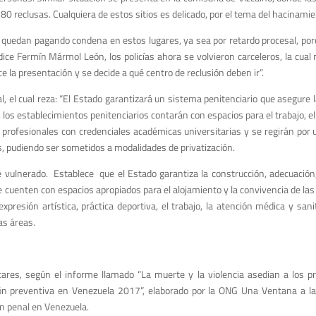
 80 reclusas. Cualquiera de estos sitios es delicado, por el tema del hacinamie
quedan pagando condena en estos lugares, ya sea por retardo procesal, porq
dice Fermín Mármol León, los policías ahora se volvieron carceleros, la cual 
 la presentación y se decide a qué centro de reclusión deben ir”.
l, el cual reza: “El Estado garantizará un sistema penitenciario que asegure l
 los establecimientos penitenciarios contarán con espacios para el trabajo, el
as profesionales con credenciales académicas universitarias y se regirán por
s, pudiendo ser sometidos a modalidades de privatización.
ve vulnerado. Establece que el Estado garantiza la construcción, adecuació
ue cuenten con espacios apropiados para el alojamiento y la convivencia de la
xpresión artística, práctica deportiva, el trabajo, la atención médica y sanit
as áreas.
tares, según el informe llamado “La muerte y la violencia asedian a los pr
ón preventiva en Venezuela 2017”, elaborado por la ONG Una Ventana a la
ón penal en Venezuela.