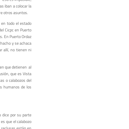
as iban a colocar la
re otros asuntos.
 en todo el estado
del Cicpc en Puerto
s. En Puerto Ordaz
uchacho y se achaca
allí, no tienen ni
 en que detienen al
usión, que es Vista
as o calabozos del
hos humanos de los
 dice por su parte
 es que el calabozo
s reclusas están en