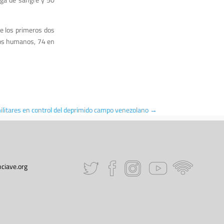
e los primeros dos
hos humanos, 74 en
ilitares en control del deprimido campo venezolano
→
ciave.org