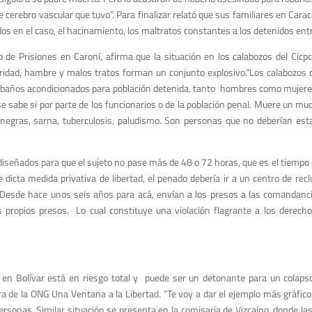
 cerebro vascular que tuvo”. Para finalizar relató que sus familiares en Carac
dos en el caso, el hacinamiento, los maltratos constantes a los detenidos ent
de Prisiones en Caroní, afirma que la situación en los calabozos del Cicpc
bridad, hambre y malos tratos forman un conjunto explosivo.“Los calabozos 
 baños acondicionados para población detenida, tanto hombres como mujere
se sabe si por parte de los funcionarios o de la población penal. Muere un m
egras, sarna, tuberculosis, paludismo. Son personas que no deberían estar 
 diseñados para que el sujeto no pase más de 48 o 72 horas, que es el tiempo
dicta medida privativa de libertad, el penado debería ir a un centro de recl
 Desde hace unos seis años para acá, envían a los presos a las comandanci
 propios presos. Lo cual constituye una violación flagrante a los derec
s en Bolívar está en riesgo total y puede ser un detonante para un colapso
a de la ONG Una Ventana a la Libertad. “Te voy a dar el ejemplo más gráfico
ersonas. Similar situación se presenta en la comisaría de Vizcaíno, donde la