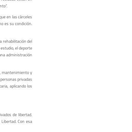
nto”.
ue en las cárceles
no es su condición.
a rehabilitación del
 estudio, el deporte
 una administración
n, mantenimiento y
s personas privadas
aria, aplicando los
ivados de libertad.
 Libertad. Con esa