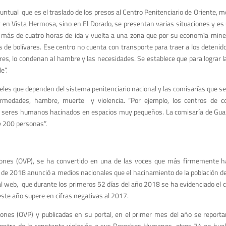
tual que es el traslado de los presos al Centro Penitenciario de Oriente, 
r en Vista Hermosa, sino en El Dorado, se presentan varias situaciones y e
no a más de cuatro horas de ida y vuelta a una zona que por su economía mi
s de bolívares. Ese centro no cuenta con transporte para traer a los detenido
res, lo condenan al hambre y las necesidades. Se establece que para lograr la
e”.
eles que dependen del sistema penitenciario nacional y las comisarías que s
rmedades, hambre, muerte y violencia. “Por ejemplo, los centros de coo
 seres humanos hacinados en espacios muy pequeños. La comisaría de Guai
e 200 personas”.
siones (OVP), se ha convertido en una de las voces que más firmemente h
ril de 2018 anunció a medios nacionales que el hacinamiento de la población 
al web, que durante los primeros 52 días del año 2018 se ha evidenciado el 
este año supere en cifras negativas al 2017.
iones (OVP) y publicadas en su portal, en el primer mes del año se report
ontra de la constante violación a sus Derechos Humanos, otros 74 en hue