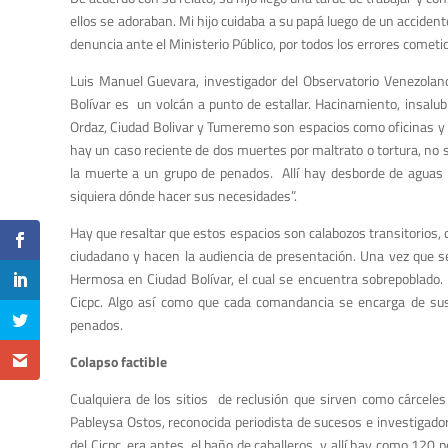
ellos se adoraban. Mi hijo cuidaba a su papá luego de un accidente
denuncia ante el Ministerio Público, por todos los errores cometi
Luis Manuel Guevara, investigador del Observatorio Venezolano 
Bolívar es un volcán a punto de estallar. Hacinamiento, insalu
Ordaz, Ciudad Bolivar y Tumeremo son espacios como oficinas y
hay un caso reciente de dos muertes por maltrato o tortura, no 
la muerte a un grupo de penados. Allí hay desborde de aguas n
siquiera dónde hacer sus necesidades”.
Hay que resaltar que estos espacios son calabozos transitorios,
ciudadano y hacen la audiencia de presentación. Una vez que se 
Hermosa en Ciudad Bolívar, el cual se encuentra sobrepoblado.
Cicpc. Algo así como que cada comandancia se encarga de sus
penados.
Colapso factible
Cualquiera de los sitios de reclusión que sirven como cárcele
Pableysa Ostos, reconocida periodista de sucesos e investigador
del Cicpc, era antes el baño de caballeros y allí hay como 120 p